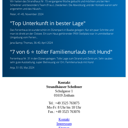
Wir hatten das Strandhaus Nr. 15 vergangene Woche gebucht und möchten uns bei Herr
Scheibner und besonders Team (Frau L.) bedanken. Die Abwicklung und der Kontakt waren sehr
angenehm und das Häusch...
Peter, 41-45, November 2024
"
Top Unterkunft in bester Lage
"
Das Ferienhaus ist wunderschön im Dünenpark in Baabe gelegen. Nur ein paar Schritte und
man ist direkt an der Ostsee. Ein zum Haus gehörender PKW-Stellplatz war in unmittelbarer
Umgebung vom Ferien...
Jana &amp; Thomas, 36-40, April 2024
"
7 von 6 ⭐ toller Familienurlaub mit Hund
"
Ferienhaus Nr. 31 in den Dünen gelegen. Tolle Lage zum Strand und Zentrum. Sehr sauber,
sehr gute Ausstattung, super Betreuung vor Ort. Familienurlaub mit Hund
Anja, 51-55, Mai 2024
Kontakt
Strandhäuser Scheibner
Schulgasse 1
01619 Zeithain
Tel.: +49 3525 763075
Mo-Fr: 8 Uhr bis 18 Uhr
Fax.: +49 3525 763076
Kontakt
Impressum