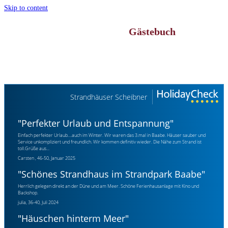
Skip to content
Gästebuch
Strandhäuser Scheibner
"
Perfekter Urlaub und Entspannung
"
Einfach perfekter Urlaub....auch im Winter. Wir waren das 3.mal in Baabe. Häuser sauber und
Service unkompliziert und freundlich. Wir kommen definitiv wieder. Die Nähe zum Strand ist
toll.Grüße aus...
Carsten , 46-50, Januar 2025
"
Schönes Strandhaus im Strandpark Baabe
"
Herrlich gelegen direkt an der Düne und am Meer. Schöne Ferienhausanlage mit Kino und
Backshop.
julia, 36-40, Juli 2024
"
Häuschen hinterm Meer
"